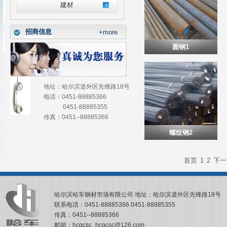
建材
招商信息
+more
圆钢1
地址：哈尔滨道外区先锋路18号
电话：0451-88885366
0451-88885355
传真：0451--88885366
螺纹钢2
首页
1
2
下一
哈尔滨哈车钢材市场有限公司 地址：哈尔滨道外区先锋路18号
联系电话：0451-88885366 0451-88885355
传真：0451--88885366
邮箱：hcgcsc_hcgcsc@126.com