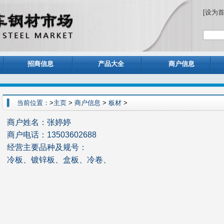
[设为
招商信息
产品大全
商户信息
当前位置：
>
主页
>
商户信息
>
板材
>
商户姓名：张婷婷
商户电话：13503602688
经营主要品种及规号：
冷板、镀锌板、盒板、冷卷、