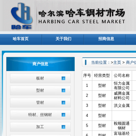
哈车首页
关于我们
招商信息
当前位置：
>
主页
>
商户
商户信息
序号
经营类型
公司名称
板材
恒力金属
1
型材
有限公司
型材
威腾金属
2
型材
材料公司
管材
3
型材
洪义金属
特材、丝钢材
4
型材
鞍顺圆通
5
型材
加工
钢材
富瑞基经
6
型材