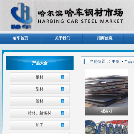
哈车首页
关于我们
招商信息
当前位置：
>
主页
>
产品
产品大全
板材
型材
管材
板材-1
特材、丝钢材
加工