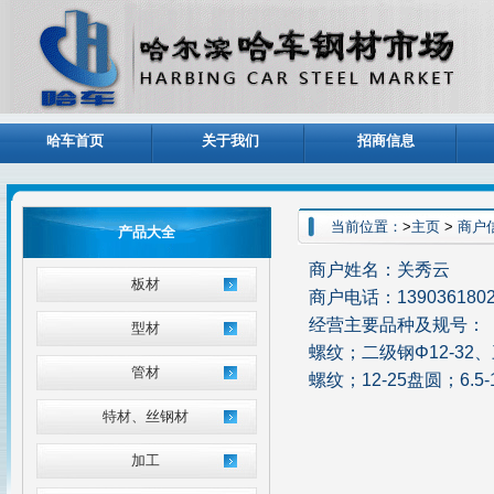
哈车首页
关于我们
招商信息
当前位置：
>
主页
>
商户
产品大全
商户姓名：关秀云
板材
商户电话：1390361802
经营主要品种及规号：
型材
螺纹；二级钢Φ12-3
管材
螺纹；12-25盘圆；6.5
特材、丝钢材
加工