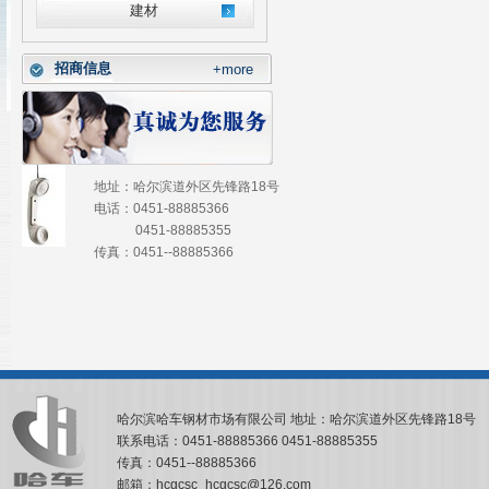
建材
招商信息
+more
地址：哈尔滨道外区先锋路18号
电话：0451-88885366
0451-88885355
传真：0451--88885366
哈尔滨哈车钢材市场有限公司 地址：哈尔滨道外区先锋路18号
联系电话：0451-88885366 0451-88885355
传真：0451--88885366
邮箱：hcgcsc_hcgcsc@126.com